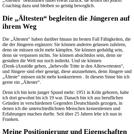
„Ältesten“ bekommen dabei etwas zurück: sie lernen bei jedem
Coaching dazu und bleiben so geistig beweglich.
Die „Ältesten“ begleiten die Jüngeren auf
ihrem Weg
Die „Ältesten“ haben darüber hinaus im besten Fall Fähigkeiten, die
die der Jüngeren ergänzen: Sie können anderen gelassen zuhören,
denn sie müssen nicht mehr kämpfen. Sie können geduldig sein,
denn sie verpassen nichts. Sie können absichtslos sein, denn sie
gestalten die Welt nur noch indirekt. Und sie können
(Denk-)Anstöße geben, „liebevolle Tritte in den Allerwertesten“,
und Jüngere sind eher geneigt, diese anzunehmen, denn Jüngere und
„Älteste“ müssen nicht mehr konkurrieren . In diesem Sinne bin ich
gerne ein „Ältester“.
Denn ich bin kein junger Spund mehr: 1951 in Köln geboren, habe
ich dort gewohnt bis ich 19 war. Danach bin ich aus beruflichen
Gründen in verschiedenen Gegenden Deutschlands gezogen, in
denen ich die unterschiedlichsten Menschen kennenlernen und
Erfahrungen machen durfte. Seit über 25 Jahren lebe ich nun in
Franken.
Meine Positionierung und Eigenschaften