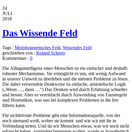
24
JULI
2018
Das Wissende Feld
Tags :
Morphogenetisches Feld
,
Wissendes Feld
geschrieben von :
Roland Scherer
Kommentare :
0
Die Alltagsintelligenz eines Menschen ist ein einfacher und deshalb
robuster Mechanismus. Sie ermöglicht es uns, mit wenig Aufwand
in unserer Umwelt zu überleben und die meisten Probleme zu lösen.
Die dabei verwendete Denkweise ist einfache, aristotelische Logik
(„Wenn …, dann …“) Das Denken wird durch Erfahrung schneller
und besser. Aber es vereinfacht durch Anwendung von Faustregeln
und Heuristiken, was uns bei komplexen Problemen in die Irre
führen kann.
Für nichttriviale Probleme gibt eine Informationsquelle, von der
noch niemand weiß, woher sie kommt und wie wir mit ihr in
Verbindung treten. Und da wir Menschen etwas, was wir noch nicht
erforscht haben, zumindest benennen wollen, wurde es hypothetisch