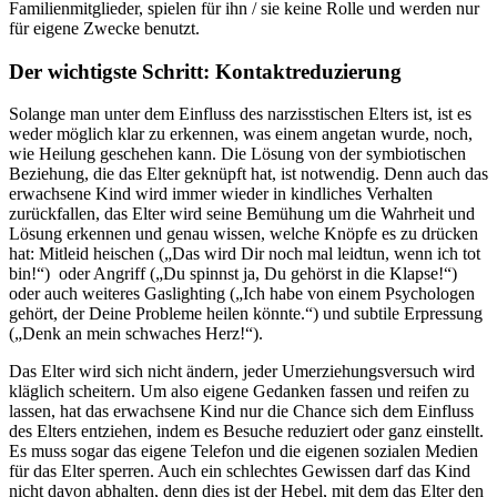
Familienmitglieder, spielen für ihn / sie keine Rolle und werden nur
für eigene Zwecke benutzt.
Der wichtigste Schritt: Kontaktreduzierung
Solange man unter dem Einfluss des narzisstischen Elters ist, ist es
weder möglich klar zu erkennen, was einem angetan wurde, noch,
wie Heilung geschehen kann. Die Lösung von der symbiotischen
Beziehung, die das Elter geknüpft hat, ist notwendig. Denn auch das
erwachsene Kind wird immer wieder in kindliches Verhalten
zurückfallen, das Elter wird seine Bemühung um die Wahrheit und
Lösung erkennen und genau wissen, welche Knöpfe es zu drücken
hat: Mitleid heischen („Das wird Dir noch mal leidtun, wenn ich tot
bin!“) oder Angriff („Du spinnst ja, Du gehörst in die Klapse!“)
oder auch weiteres Gaslighting („Ich habe von einem Psychologen
gehört, der Deine Probleme heilen könnte.“) und subtile Erpressung
(„Denk an mein schwaches Herz!“).
Das Elter wird sich nicht ändern, jeder Umerziehungsversuch wird
kläglich scheitern. Um also eigene Gedanken fassen und reifen zu
lassen, hat das erwachsene Kind nur die Chance sich dem Einfluss
des Elters entziehen, indem es Besuche reduziert oder ganz einstellt.
Es muss sogar das eigene Telefon und die eigenen sozialen Medien
für das Elter sperren. Auch ein schlechtes Gewissen darf das Kind
nicht davon abhalten, denn dies ist der Hebel, mit dem das Elter den