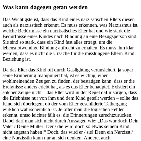
Was kann dagegen getan werden
Das Wichtigste ist, dass das Kind eines narzisstischen Elters diesen
auch als narzisstisch erkennt. Es muss erkennen, was Narzissmus ist,
welche Bedürfnisse ein narzisstisches Elter hat und wie stark die
Bedürfnisse eines Kindes nach Bindung an eine Bezugsperson sind.
Sie sind so stark, dass ein Kind fast alles erträgt, um die
lebensnotwendige Bindung aufrecht zu erhalten. Es muss ihm klar
werden, dass es nicht die Ursache für die misslungene Eltern-Kind-
Beziehung ist.
Da das Elter das Kind oft durch Gaslighting verunsichert, ja sogar
seine Erinnerung manipuliert hat, ist es wichtig, einen
wohlmeinenden Zeugen zu finden, der bestätigen kann, dass er die
Ereignisse anders erlebt hat, als es das Elter behauptet. Existiert ein
solcher Zeuge nicht – das Elter wird in der Regel dafür sorgen, dass
die Erlebnisse nur von ihm und dem Kind geteilt werden – sollte das
Kind sich überlegen, ob der vom Elter geschilderte Tathergang
wirklich wahrscheinlich ist. Je öfter man die logischen Fehler
erkennt, umso leichter fällt es, die Erinnerungen zurechtzurücken.
Dabei darf man sich nicht durch Aussagen wie: „Das war doch Dein
Vater / Deine Mutter! Der / die wird doch so etwas seinem Kind
nicht angetan haben!“ Doch, das wird er / sie! Denn ein Narzisst /
eine Narzisstin kann nur an sich denken. Andere, auch