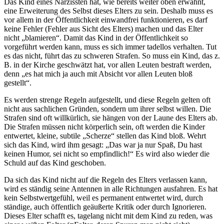
Das Kind eines Narzissten hat, wie bereits weiter oben erwähnt,
eine Erweiterung des Selbst dieses Elters zu sein. Deshalb muss es
vor allem in der Öffentlichkeit einwandfrei funktionieren, es darf
keine Fehler (Fehler aus Sicht des Elters) machen und das Elter
nicht „blamieren“. Damit das Kind in der Öffentlichkeit so
vorgeführt werden kann, muss es sich immer tadellos verhalten. Tut
es das nicht, führt das zu schweren Strafen. So muss ein Kind, das z.
B. in der Kirche geschwätzt hat, vor allen Leuten bestraft werden,
denn „es hat mich ja auch mit Absicht vor allen Leuten bloß
gestellt“.
Es werden strenge Regeln aufgestellt, und diese Regeln gelten oft
nicht aus sachlichen Gründen, sondern um ihrer selbst willen. Die
Strafen sind oft willkürlich, sie hängen von der Laune des Elters ab.
Die Strafen müssen nicht körperlich sein, oft werden die Kinder
entwertet, kleine, subtile „Scherze“ stellen das Kind bloß. Wehrt
sich das Kind, wird ihm gesagt: „Das war ja nur Spaß, Du hast
keinen Humor, sei nicht so empfindlich!“ Es wird also wieder die
Schuld auf das Kind geschoben.
Da sich das Kind nicht auf die Regeln des Elters verlassen kann,
wird es ständig seine Antennen in alle Richtungen ausfahren. Es hat
kein Selbstwertgefühl, weil es permanent entwertet wird, durch
ständige, auch öffentlich geäußerte Kritik oder durch Ignorieren.
Dieses Elter schafft es, tagelang nicht mit dem Kind zu reden, was