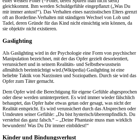
einer weißen Folter (=Folter, deren Spuren man nicht sieht)
gleichkommt. Ihm werden Schuldgefühle eingepflanzt („Was Du
mir immer antust!“). Das Verhalten eines narzisstischen Elters grenzt
oft an Borderline-Verhalten mit ständigem Wechsel von Lob und
Tadel, deren Gründe für das Kind nicht einsichtig sein können, da
sie objektiv nicht existieren.
Gaslighting
Als Gaslighting wird in der Psychologie eine Form von psychischer
Manipulation bezeichnet, mit der das Opfer gezielt desorientiert,
verunsichert und in seinem Realitäts- und Selbstbewusstsein
allmählich beeinträchtigt wird.(Wikipedia) Gaslighting ist eine
beliebte Taktik von Narzissten und Soziopathen. Durch sie wird das
Opfer zum Täter gemacht.
Dem Opfer wird die Berechtigung für eigene Gefühle abgesprochen
oder diese werden uminterpretiert. Es wird immer wieder fälschlich
behauptet, das Opfer habe etwas getan oder gesagt, was nicht der
Realität entspricht. Es wird verunsichert durch das Absprechen oder
Umdeuten seiner Gefühle: „Du bist hysterisch/überempfindlich. Du
verstehst das ganz falsch.“ – „Deine Phantasie muss man wirklich
bewundern! Was Du Dir immer einbildest!“
Kinder und Bindungsverlust