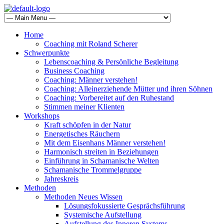
Home
Coaching mit Roland Scherer
Schwerpunkte
Lebenscoaching & Persönliche Begleitung
Business Coaching
Coaching: Männer verstehen!
Coaching: Alleinerziehende Mütter und ihren Söhnen
Coaching: Vorbereitet auf den Ruhestand
Stimmen meiner Klienten
Workshops
Kraft schöpfen in der Natur
Energetisches Räuchern
Mit dem Eisenhans Männer verstehen!
Harmonisch streiten in Beziehungen
Einführung in Schamanische Welten
Schamanische Trommelgruppe
Jahreskreis
Methoden
Methoden Neues Wissen
Lösungsfokussierte Gesprächsführung
Systemische Aufstellung
Aufstellung des Inneren Systems