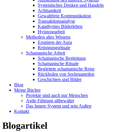
Systemisches Denken und Handeln
Achtsamkeit
Gewaltfreie Kommunikation
Transaktionsanalyse
Katathymes Bilderleben
Hypnosearbeit
Methoden altes Wissens
Erspüren der Aura
Reinigungsrituale
Schamanische Arbeit
Schamanische Begleitung
Schamanische Rituale
Begleitete schamanische Reise
Rückholen von Seelenanteilen
Geschichten und Bilder
Blog
Meine Bücher
Projekte sind auch nur Menschen
Agile Führung altbewährt
Das Innere System und sein Außen
Kontakt
Blogartikel