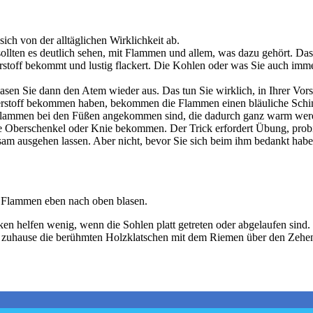
sich von der alltäglichen Wirklichkeit ab.
sollten es deutlich sehen, mit Flammen und allem, was dazu gehört. Das 
rstoff bekommt und lustig flackert. Die Kohlen oder was Sie auch imme
asen Sie dann den Atem wieder aus. Das tun Sie wirklich, in Ihrer Vors
auerstoff bekommen haben, bekommen die Flammen einen bläuliche Schim
e Flammen bei den Füßen angekommen sind, die dadurch ganz warm werd
me Oberschenkel oder Knie bekommen. Der Trick erfordert Übung, prob
ausgehen lassen. Aber nicht, bevor Sie sich beim ihm bedankt haben. N
ie Flammen eben nach oben blasen.
en helfen wenig, wenn die Sohlen platt getreten oder abgelaufen sind.
er zuhause die berühmten Holzklatschen mit dem Riemen über den Zehen, 