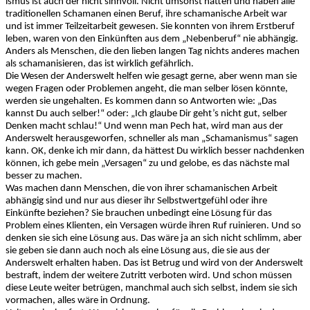
ismus ist auch der nicht sinnvoll. Nicht umsonst hatten und haben alle
traditionellen Schamanen einen Beruf, ihre schamanische Arbeit war
und ist immer Teilzeitarbeit gewesen. Sie konnten von ihrem Erstberuf
leben, waren von den Einkünften aus dem „Nebenberuf“ nie abhängig.
Anders als Menschen, die den lieben langen Tag nichts anderes machen
als schamanisieren, das ist wirklich gefährlich.
Die Wesen der Anderswelt helfen wie gesagt gerne, aber wenn man sie
wegen Fragen oder Problemen angeht, die man selber lösen könnte,
werden sie ungehalten. Es kommen dann so Antworten wie: „Das
kannst Du auch selber!“ oder: „Ich glaube Dir geht’s nicht gut, selber
Denken macht schlau!“ Und wenn man Pech hat, wird man aus der
Anderswelt herausgeworfen, schneller als man „Schamanismus“ sagen
kann. OK, denke ich mir dann, da hättest Du wirklich besser nachdenken
können, ich gebe mein „Versagen“ zu und gelobe, es das nächste mal
besser zu machen.
Was machen dann Menschen, die von ihrer schamanischen Arbeit
abhängig sind und nur aus dieser ihr Selbstwertgefühl oder ihre
Einkünfte beziehen? Sie brauchen unbedingt eine Lösung für das
Problem eines Klienten, ein Versagen würde ihren Ruf ruinieren. Und so
denken sie sich eine Lösung aus. Das wäre ja an sich nicht schlimm, aber
sie geben sie dann auch noch als eine Lösung aus, die sie aus der
Anderswelt erhalten haben. Das ist Betrug und wird von der Anderswelt
bestraft, indem der weitere Zutritt verboten wird. Und schon müssen
diese Leute weiter betrügen, manchmal auch sich selbst, indem sie sich
vormachen, alles wäre in Ordnung.