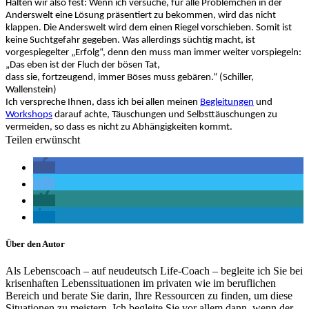
Halten wir also fest: Wenn ich versuche, für alle Problemchen in der
Anderswelt eine Lösung präsentiert zu bekommen, wird das nicht
klappen. Die Anderswelt wird dem einen Riegel vorschieben. Somit ist
keine Suchtgefahr gegeben. Was allerdings süchtig macht, ist
vorgespiegelter „Erfolg“, denn den muss man immer weiter vorspiegeln:
„Das eben ist der Fluch der bösen Tat,
dass sie, fortzeugend, immer Böses muss gebären.“ (Schiller,
Wallenstein)
Ich verspreche Ihnen, dass ich bei allen meinen
Begleitungen
und
Workshops
darauf achte, Täuschungen und Selbsttäuschungen zu
vermeiden, so dass es nicht zu Abhängigkeiten kommt.
Teilen erwünscht
Über den Autor
Als Lebenscoach – auf neudeutsch Life-Coach – begleite ich Sie bei
krisenhaften Lebenssituationen im privaten wie im beruflichen
Bereich und berate Sie darin, Ihre Ressourcen zu finden, um diese
Situationen zu meistern. Ich begleite Sie vor allem dann, wenn der